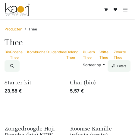
Overslaan naar inhoud
Producten
Thee
Thee
Bio
Groene
Kombucha
Kruidenthee
Oolong
Pu-erh
Witte
Zwarte
Thee
Thee
Thee
Thee
Thee
Sorteer op
Filters
Starter kit
Chai (bio)
23,58
€
5,57
€
Zongedroogde Hoji
Roomse Kamille
Bancha (bio) NEW
infusie (grote)