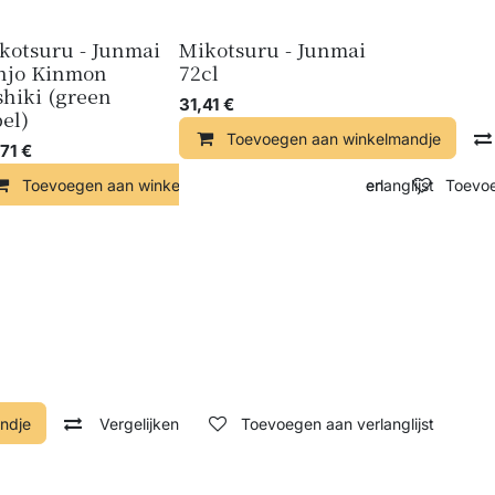
kotsuru - Junmai
Mikotsuru - Junmai
njo Kinmon
72cl
shiki (green
31,41
€
bel)
Toevoegen aan winkelmandje
71
€
ndje
Toevoegen aan winkelmandje
Vergelijken
Toevoegen aan verlanglijst
Vergelijken
Toevoe
ndje
Vergelijken
Toevoegen aan verlanglijst