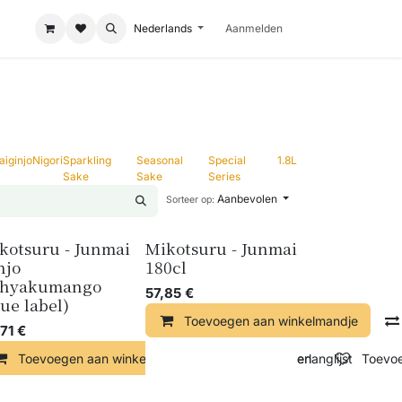
Nederlands
Aanmelden
aiginjo
Nigori
Sparkling
Seasonal
Special
1.8L
Sake
Sake
Series
Aanbevolen
Sorteer op:
kotsuru - Junmai
Mikotsuru - Junmai
njo
180cl
hyakumango
57,85
€
lue label)
Toevoegen aan winkelmandje
71
€
ndje
Toevoegen aan winkelmandje
Vergelijken
Toevoegen aan verlanglijst
Vergelijken
Toevoe