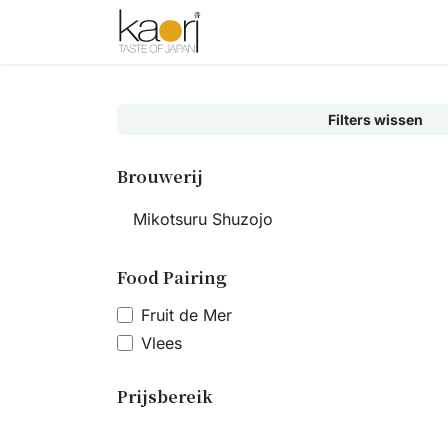
Overslaan naar inhoud
Shop
Thee
Sake
Spices
Filters wissen
Brouwerij
Food Pairing
Fruit de Mer
Vlees
Prijsbereik