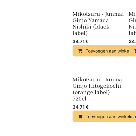
Mikotsuru - Junmai
Mi
Ginjo Yamada
Gi
Nishiki (black
Ni
label)
la
34,71
€
34,
Toevoegen aan winkelma
Mikotsuru - Junmai
Ginjo Hitogokochi
(orange label)
720cl
34,71
€
Toevoegen aan winkelma