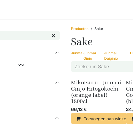
Accessoires
Blogs
Workshops
Over ons
Producten
Sake
Sake
Junmai
Junmai
Junmai
D
Ginjo
Daiginjo
Mikotsuru - Junmai
Mi
Ginjo Hitogokochi
Gi
(orange label)
Go
1800cl
(b
66,12
€
34,
Toevoegen aan winkelma