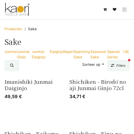
Overslaan naar inhoud
Producten
Sake
Sake
Junmai
Junmai
Junmai
Daiginjo
Nigori
Sparkling
Seasonal
Special
1.8L
Ginjo
Daiginjo
Sake
Sake
Series
act
Sorteer op
Filters
Imanishiki Junmai
Shichiken - Birodō no
Daiginjo
aji Junmai Ginjo 72cl
49,59
€
34,71
€
Shichiken - Kaikoma
Shichiken - Kinu no