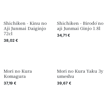
Shichiken - Kinu no
Shichiken - Birodō no
Aji Junmai Daiginjo
aji Junmai Ginjo 1.8l
72cl
34,71
€
38,02
€
Mori no Kura
Mori no Kura Yaku 3y
Komagura
umeshu
37,19
€
39,67
€