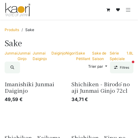
Se rendre au contenu
Produits
Sake
Sake
Junmai
Junmai
Junmai
Daiginjo
Nigori
Sake
Sake de
Série
1.8L
Ginjo
Daiginjo
Pétillant
Saison
Spéciale
fil
Trier par
Filtres
Imanishiki Junmai
Shichiken - Birodō no
Daiginjo
aji Junmai Ginjo 72cl
49,59
€
34,71
€
Shichiken - Kaikoma
Shichiken - Kinu no