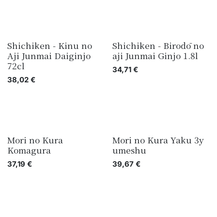
Shichiken - Kinu no
Shichiken - Birodō no
Aji Junmai Daiginjo
aji Junmai Ginjo 1.8l
72cl
34,71
€
38,02
€
Mori no Kura
Mori no Kura Yaku 3y
Komagura
umeshu
37,19
€
39,67
€