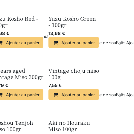
zu Kosho Red -
Yuzu Kosho Green
0gr
- 100gr
,68
€
13,68
€
Comparer
Ajouter à la liste de souhaits
Ajouter au panier
Ajouter au panier
Ajouter à la liste de souhaits
Ajou
years aged
Vintage choju miso
Nouveau !
ntage Miso 300gr
100g
79
€
7,55
€
r à la liste de souhaits
Ajouter au panier
Ajouter au panier
Ajouter à la liste de souhaits
Ajou
sshou Tenjoh
Aki no Houraku
uveau !
Nouveau !
so 100gr
Miso 100gr