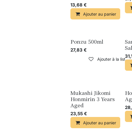
13,68
€
Ajouter au panier
Ponzu 500ml
Sa
Sa
27,83
€
31,
Ajouter à la liste 
Mukashi Jikomi
Ho
Honmirin 3 Years
Ag
Aged
28,
23,55
€
Ajouter au panier