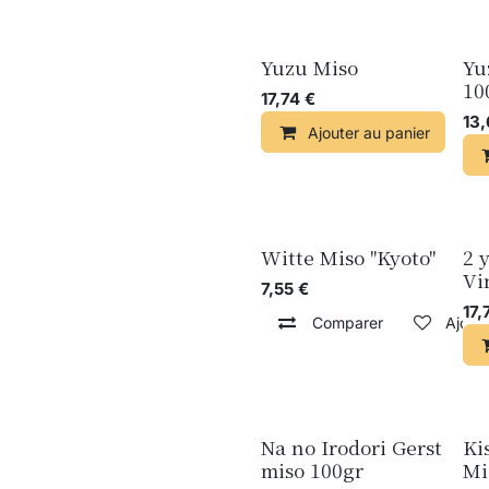
Yuzu Miso
Yu
10
17,74
€
13
Ajouter au panier
Witte Miso "Kyoto"
2 
Vi
7,55
€
17,
Comparer
Ajoute
Na no Irodori Gerst
Ki
Nouveau !
No
miso 100gr
Mi