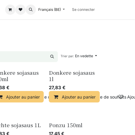
Français (BE)
Se connecter
En vedette
Trier par:
nkere sojasaus
Donkere sojasaus
0ml
1l
,68
€
27,83
€
Ajouter au panier
Ajouter à la liste de souhaits
Ajouter au panier
Ajouter à la liste de souhaits
Ajou
chte sojasaus 1L
Ponzu 150ml
,83
€
17,45
€