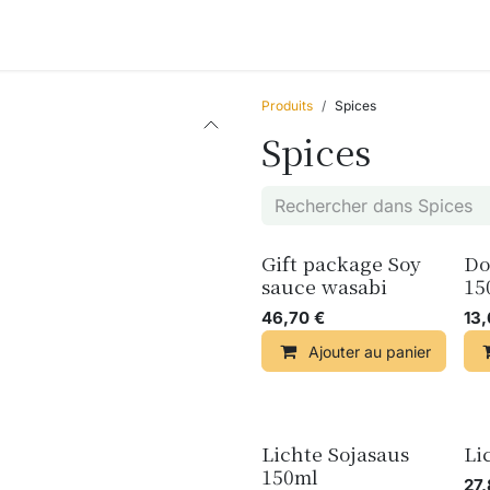
Accessories
Blogs
Ateliers
Qui sommes-nous ?
Produits
Spices
Spices
Gift package Soy
Do
sauce wasabi
15
46,70
€
13
Ajouter au panier
Lichte Sojasaus
Li
150ml
27