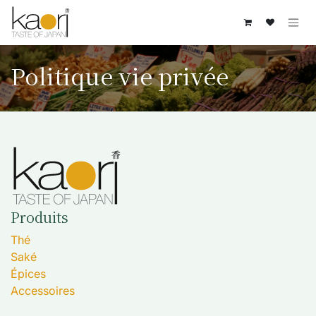
Se rendre au contenu
Politique vie privée
Produits
Thé
Saké
Épices
Accessoires