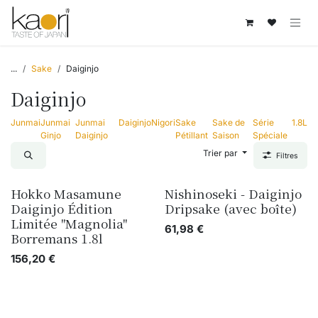
Se rendre au contenu
...
Sake
Daiginjo
Daiginjo
Junmai
Junmai
Junmai
Daiginjo
Nigori
Sake
Sake de
Série
1.8L
Ginjo
Daiginjo
Pétillant
Saison
Spéciale
Trier par
Filtres
Hokko Masamune
Nishinoseki - Daiginjo
Daiginjo Édition
Dripsake (avec boîte)
Limitée "Magnolia"
61,98
€
Borremans 1.8l
156,20
€