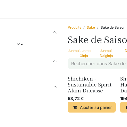
Accessories
Blogs
Ateliers
Qui sommes-nous ?
Produits
Sake
Sake de Saison
Sake de Sais
Junmai
Junmai
Junmai
D
Ginjo
Daiginjo
Shichiken -
Sh
Sustainable Spirit
Ha
Alain Ducasse
Da
53,72
€
194
Ajouter au panier