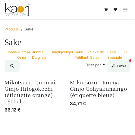
Se rendre au contenu
Produits
Sake
Sake
Junmai
Junmai
Junmai
Daiginjo
Nigori
Sake
Sake de
Série
1.8L
Ginjo
Daiginjo
Pétillant
Saison
Spéciale
fil
Trier par
Filtres
Mikotsuru - Junmai
Mikotsuru - Junmai
Ginjo Hitogokochi
Ginjo Gohyakumango
(étiquette orange)
(étiquette bleue)
1800cl
34,71
€
66,12
€