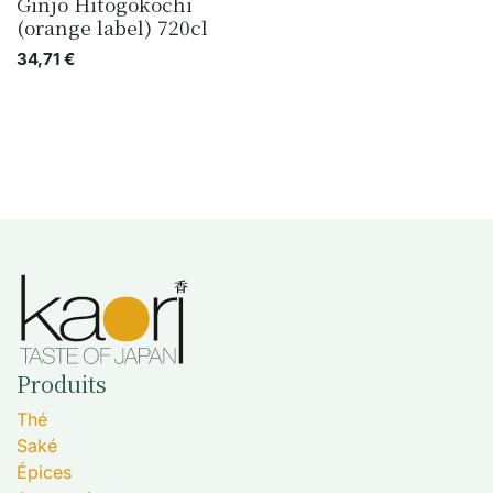
Ginjo Hitogokochi
(orange label) 720cl
34,71
€
Produits
Thé
Saké
Épices