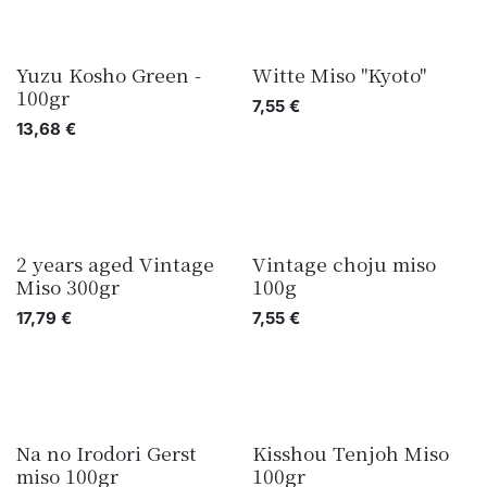
Yuzu Kosho Green -
Witte Miso "Kyoto"
100gr
7,55
€
13,68
€
2 years aged Vintage
Vintage choju miso
Nieuw!
Miso 300gr
100g
17,79
€
7,55
€
Na no Irodori Gerst
Kisshou Tenjoh Miso
Nieuw!
Nieuw!
miso 100gr
100gr