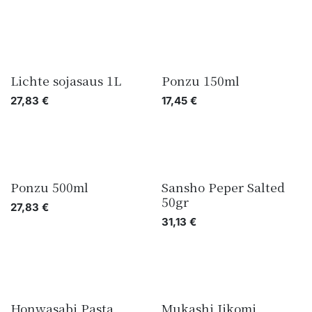
Lichte sojasaus 1L
Ponzu 150ml
27,83
€
17,45
€
Ponzu 500ml
Sansho Peper Salted
50gr
27,83
€
31,13
€
Honwasabi Pasta
Mukashi Jikomi