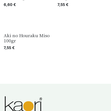
6,60
€
7,55
€
Aki no Houraku Miso
Nieuw!
100gr
7,55
€