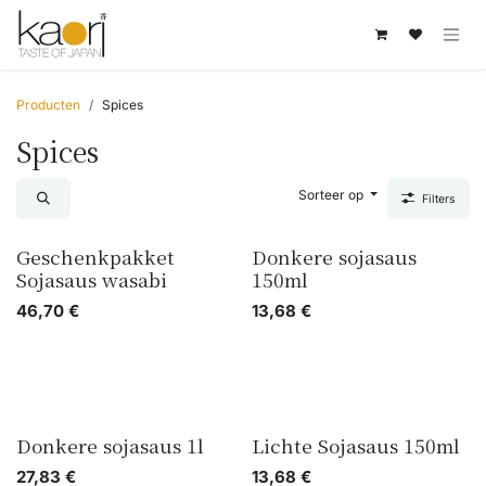
Overslaan naar inhoud
Producten
Spices
Spices
Sorteer op
Filters
Geschenkpakket
Donkere sojasaus
Sojasaus wasabi
150ml
46,70
€
13,68
€
Donkere sojasaus 1l
Lichte Sojasaus 150ml
27,83
€
13,68
€