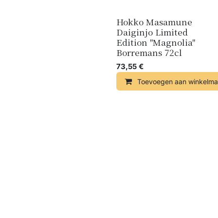
Hokko Masamune
Daiginjo Limited
Edition "Magnolia"
Borremans 72cl
73,55
€
Toevoegen aan winkelma