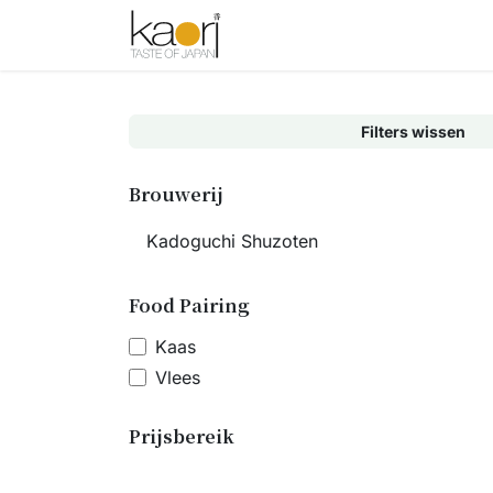
Overslaan naar inhoud
Shop
Thee
Sake
Spices
Filters wissen
Brouwerij
Food Pairing
Kaas
Vlees
Prijsbereik