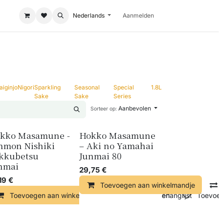
Nederlands
Aanmelden
aiginjo
Nigori
Sparkling
Seasonal
Special
1.8L
Sake
Sake
Series
Aanbevolen
Sorteer op:
kko Masamune -
Hokko Masamune
nmon Nishiki
– Aki no Yamahai
kkubetsu
Junmai 80
nmai
29,75
€
19
€
Toevoegen aan winkelmandje
ndje
Toevoegen aan winkelmandje
Vergelijken
Toevoegen aan verlanglijst
Vergelijken
Toevoe