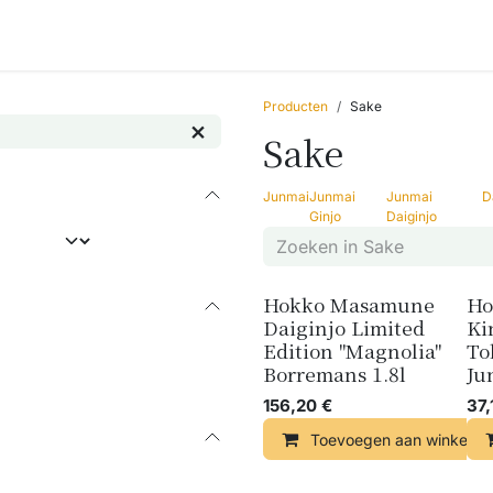
Accessoires
Blogs
Workshops
Over ons
Producten
Sake
Sake
Junmai
Junmai
Junmai
D
Ginjo
Daiginjo
Hokko Masamune
Ho
Daiginjo Limited
Ki
Edition "Magnolia"
To
Borremans 1.8l
Ju
156,20
€
37,
Toevoegen aan winkelma