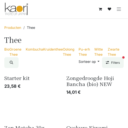
Overslaan naar inhoud
Producten
Thee
Thee
Bio
Groene
Kombucha
Kruidenthee
Oolong
Pu-erh
Witte
Zwarte
Thee
Thee
Thee
Thee
Thee
act
Sorteer op
Filters
Starter kit
Zongedroogde Hoji
Bancha (bio) NEW
23,58
€
14,01
€
Zen Matcha 30g
Gyokuro Kiwami