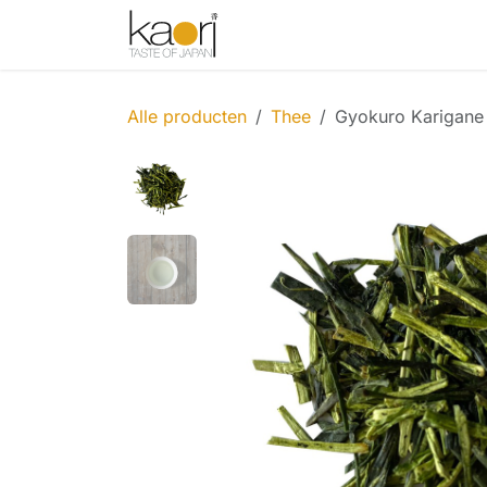
Overslaan naar inhoud
Shop
Thee
Sake
Spices
Alle producten
Thee
Gyokuro Karigane