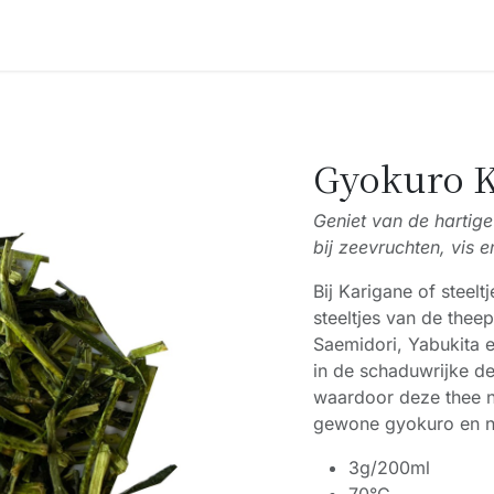
Accessoires
Blogs
Workshops
Over ons
Gyokuro K
Geniet van de hartig
bij zeevruchten, vis e
Bij Karigane of stee
steeltjes van de thee
Saemidori, Yabukita e
in de schaduwrijke de
waardoor deze thee 
gewone gyokuro en n
3g/200ml