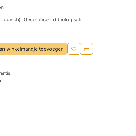
en
logisch). Gecertificeerd biologisch.
an winkelmandje toevoegen
antie
n