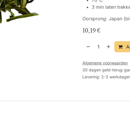
70°C
3 min laten trekk
Oorsprong: Japan (bio
10,19
€
A
Algemene voorwaarden
30 dagen geld-terug-gar
Levering: 2-3 werkdage