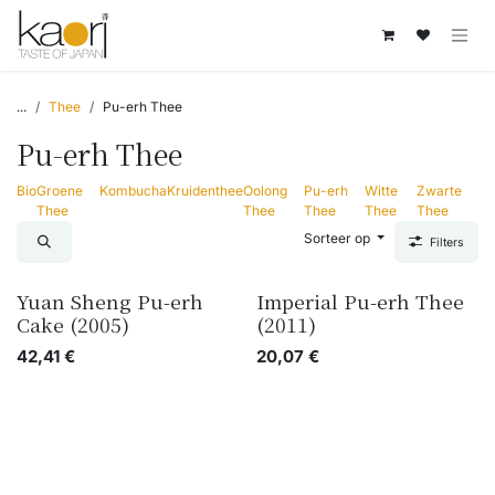
Overslaan naar inhoud
...
Thee
Pu-erh Thee
Pu-erh Thee
Bio
Groene
Kombucha
Kruidenthee
Oolong
Pu-erh
Witte
Zwarte
Thee
Thee
Thee
Thee
Thee
Sorteer op
Filters
Yuan Sheng Pu-erh
Imperial Pu-erh Thee
Cake (2005)
(2011)
42,41
€
20,07
€