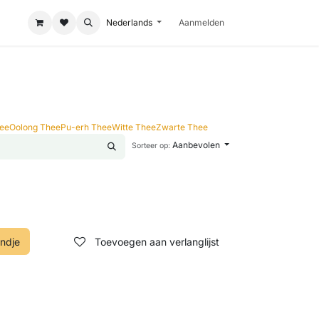
Nederlands
Aanmelden
hee
Oolong Thee
Pu-erh Thee
Witte Thee
Zwarte Thee
Aanbevolen
Sorteer op:
ndje
Toevoegen aan verlanglijst