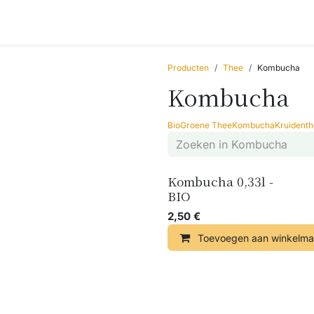
Accessoires
Blogs
Workshops
Over ons
Producten
Thee
Kombucha
Kombucha
Bio
Groene Thee
Kombucha
Kruident
Kombucha 0,33l -
BIO
2,50
€
Toevoegen aan winkelma