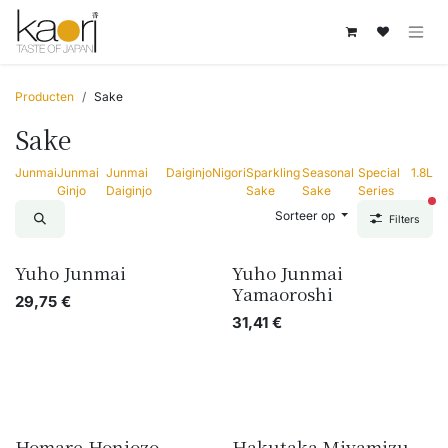
Overslaan naar inhoud
Producten
Sake
Sake
Junmai
Junmai
Junmai
Daiginjo
Nigori
Sparkling
Seasonal
Special
1.8L
Ginjo
Daiginjo
Sake
Sake
Series
act
Sorteer op
Filters
Yuho Junmai
Yuho Junmai
Yamaoroshi
29,75
€
31,41
€
Homare Honjozo
Hakutaka Miyamizu