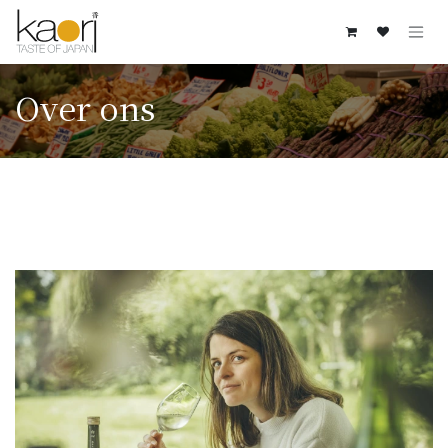
Overslaan naar inhoud
Over ons