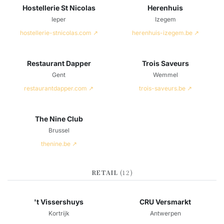
Hostellerie St Nicolas
Herenhuis
Ieper
Izegem
hostellerie-stnicolas.com ↗
herenhuis-izegem.be ↗
Restaurant Dapper
Trois Saveurs
Gent
Wemmel
restaurantdapper.com ↗
trois-saveurs.be ↗
The Nine Club
Brussel
thenine.be ↗
RETAIL
(12)
't Vissershuys
CRU Versmarkt
Kortrijk
Antwerpen