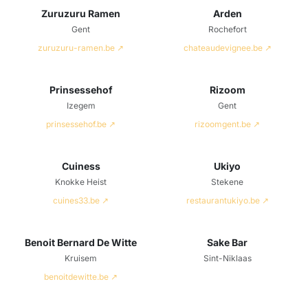
Zuruzuru Ramen
Arden
Gent
Rochefort
zuruzuru-ramen.be ↗
chateaudevignee.be ↗
Prinsessehof
Rizoom
Izegem
Gent
prinsessehof.be ↗
rizoomgent.be ↗
Cuiness
Ukiyo
Knokke Heist
Stekene
cuines33.be ↗
restaurantukiyo.be ↗
Benoit Bernard De Witte
Sake Bar
Kruisem
Sint-Niklaas
benoitdewitte.be ↗