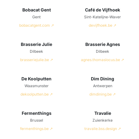
Bobacat Gent
Café de Vijfhoek
Gent
Sint-Katelijne-Waver
bobacatgent.com ↗
devijfhoek.be ↗
Brasserie Julie
Brasserie Agnes
Dilbeek
Dilbeek
brasseriejulie.be ↗
agnes.thomaslocus.be ↗
De Koolputten
Dim Dining
Waasmunster
Antwerpen
dekoolputten.be ↗
dimdining.be ↗
Fermenthings
Travalie
Brussel
Zuienkerke
fermenthings.be ↗
travalie.bss.design ↗