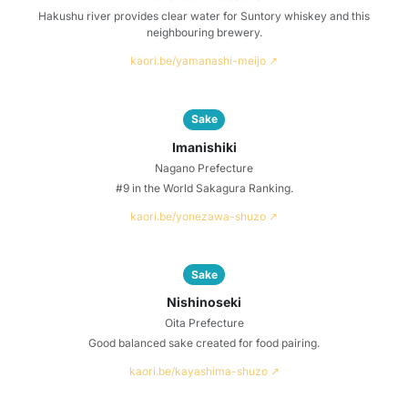
Hakushu river provides clear water for Suntory whiskey and this
neighbouring brewery.
kaori.be/yamanashi-meijo ↗
Sake
Imanishiki
Nagano Prefecture
#9 in the World Sakagura Ranking.
kaori.be/yonezawa-shuzo ↗
Sake
Nishinoseki
Oita Prefecture
Good balanced sake created for food pairing.
kaori.be/kayashima-shuzo ↗