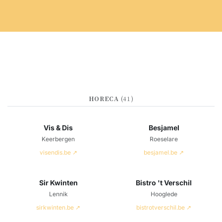
HORECA
(41)
Vis & Dis
Besjamel
Keerbergen
Roeselare
visendis.be ↗
besjamel.be ↗
Sir Kwinten
Bistro 't Verschil
Lennik
Hooglede
sirkwinten.be ↗
bistrotverschil.be ↗