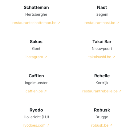
Schatteman
Nast
Hertsberghe
Izegem
restaurantschatteman.be ↗
restaurantnast.be ↗
Sakas
Takai Bar
Gent
Nieuwpoort
instagram ↗
takaisushi.be ↗
Caffien
Rebelle
Ingelmunster
Kortrijk
caffien.be ↗
restaurantrebelle.be ↗
Ryodo
Robusk
Hollericht (LU)
Brugge
ryodoes.com ↗
robusk.be ↗