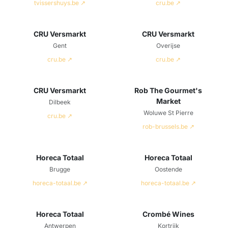
tvissershuys.be ↗
cru.be ↗
CRU Versmarkt
CRU Versmarkt
Gent
Overijse
cru.be ↗
cru.be ↗
CRU Versmarkt
Rob The Gourmet's
Market
Dilbeek
Woluwe St Pierre
cru.be ↗
rob-brussels.be ↗
Horeca Totaal
Horeca Totaal
Brugge
Oostende
horeca-totaal.be ↗
horeca-totaal.be ↗
Horeca Totaal
Crombé Wines
Antwerpen
Kortrijk