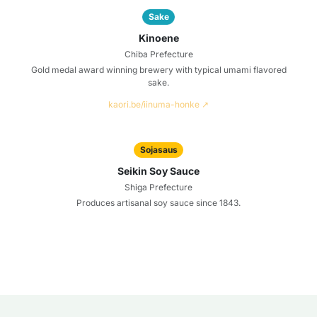
Sake
Kinoene
Chiba Prefecture
Gold medal award winning brewery with typical umami flavored
sake.
kaori.be/iinuma-honke ↗
Sojasaus
Seikin Soy Sauce
Shiga Prefecture
Produces artisanal soy sauce since 1843.