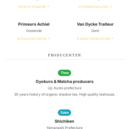
horeca-totaal.be ↗
crombewines.com ↗
Primeurs Achiel
Van Dycke Traiteur
Oostende
Gent
primeursachiel.be ↗
traiteurvandycke.be ↗
PRODUCENTEN
Thee
Gyokuro & Matcha producers
Uji, Kyoto prefecture
30 years history of organic shadow tea. High quality teahouse.
Sake
Shichiken
Yamanashi Prefecture