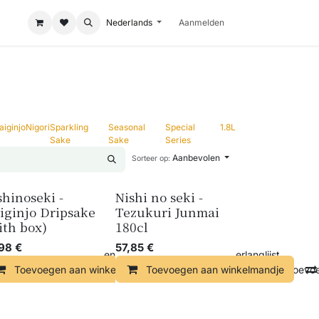
Nederlands
Aanmelden
aiginjo
Nigori
Sparkling
Seasonal
Special
1.8L
Sake
Sake
Series
Aanbevolen
Sorteer op:
shinoseki -
Nishi no seki -
iginjo Dripsake
Tezukuri Junmai
ith box)
180cl
,98
€
57,85
€
ndje
Vergelijken
Toevoegen aan verlanglijst
Toevoegen aan winkelmandje
Toevoegen aan winkelmandje
Vergelijken
Toevoe