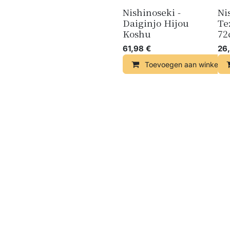
Nishinoseki -
Ni
Daiginjo Hijou
Te
Koshu
72
61,98
€
26
Toevoegen aan winkelma