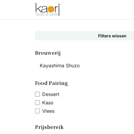
Overslaan naar inhoud
Shop
Thee
Sake
Spices
Filters wissen
Brouwerij
Food Pairing
Dessert
Kaas
Vlees
Prijsbereik