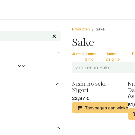
Accessoires
Blogs
Workshops
Over ons
Producten
Sake
Sake
Junmai
Junmai
Junmai
D
Ginjo
Daiginjo
Nishi no seki -
Ni
Nigori
Da
(w
23,97
€
61
Toevoegen aan winkelma