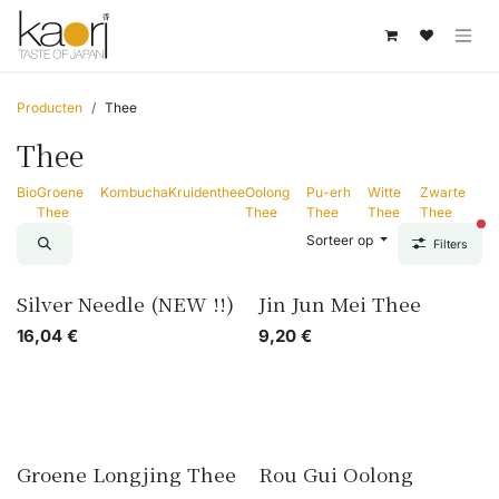
Overslaan naar inhoud
Producten
Thee
Thee
Bio
Groene
Kombucha
Kruidenthee
Oolong
Pu-erh
Witte
Zwarte
Thee
Thee
Thee
Thee
Thee
act
Sorteer op
Filters
Silver Needle (NEW !!)
Jin Jun Mei Thee
16,04
€
9,20
€
Groene Longjing Thee
Rou Gui Oolong