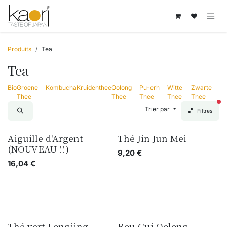
Se rendre au contenu
Produits
Tea
Tea
Bio
Groene
Kombucha
Kruidenthee
Oolong
Pu-erh
Witte
Zwarte
Thee
Thee
Thee
Thee
Thee
fil
Trier par
Filtres
Aiguille d'Argent
Thé Jin Jun Mei
(NOUVEAU !!)
9,20
€
16,04
€
Thé vert Longjing
Rou Gui Oolong