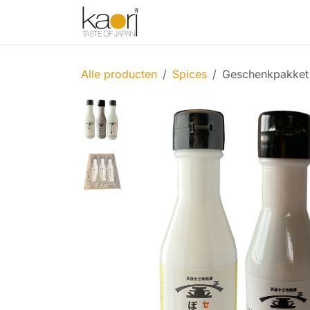
Overslaan naar inhoud
Shop
Thee
Sake
Spices
Alle producten
Spices
Geschenkpakket