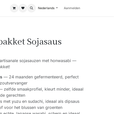
Nederlands
Aanmelden
akket Sojasaus
 artisanale sojasauzen met honwasabi —
akket!
us
— 24 maanden gefermenteerd, perfect
s zoutvervanger
 zelfde smaakprofiel, kleurt minder, ideaal
rde gerechten
 met yuzu en sudachi, ideaal als dipsaus
of voor het blussen van groenten
 echte Japanse wasabi, scherp en ideaal