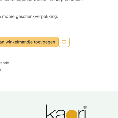
n mooie geschenkverpakking.
an winkelmandje toevoegen
antie
n