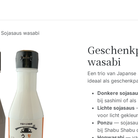
Accessoires
Blogs
Workshops
Over ons
 Sojasaus wasabi
Geschenkp
wasabi
Een trio van Japanse
ideaal als geschenkp
Donkere sojasa
bij sashimi of al
Lichte sojasaus
—
voor licht gekleu
Ponzu
— sojasaus
bij Shabu Shabu 
Honwasabi
— van