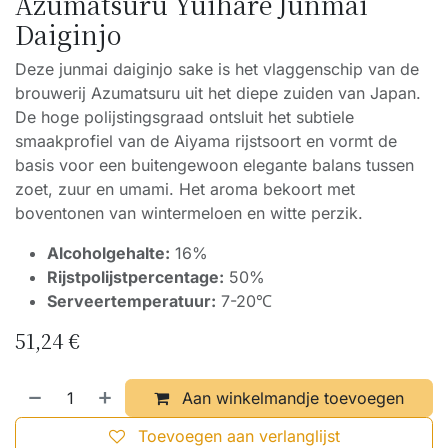
Azumatsuru Yuihare Junmai
Daiginjo
Deze junmai daiginjo sake is het vlaggenschip van de
brouwerij Azumatsuru uit het diepe zuiden van Japan.
De hoge polijstingsgraad ontsluit het subtiele
smaakprofiel van de Aiyama rijstsoort en vormt de
basis voor een buitengewoon elegante balans tussen
zoet, zuur en umami. Het aroma bekoort met
boventonen van wintermeloen en witte perzik.
Alcoholgehalte:
16%
Rijstpolijstpercentage:
50%
Serveertemperatuur:
7-20℃
51,24
€
Aan winkelmandje toevoegen
Toevoegen aan verlanglijst