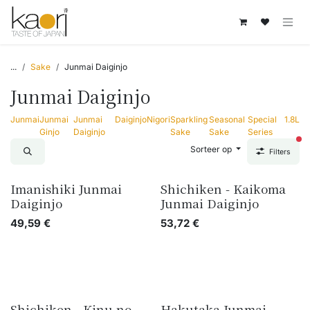
Overslaan naar inhoud
...
Sake
Junmai Daiginjo
Junmai Daiginjo
Junmai
Junmai
Junmai
Daiginjo
Nigori
Sparkling
Seasonal
Special
1.8L
Ginjo
Daiginjo
Sake
Sake
Series
act
Sorteer op
Filters
Imanishiki Junmai
Shichiken - Kaikoma
Daiginjo
Junmai Daiginjo
49,59
€
53,72
€
Shichiken - Kinu no
Hakutaka Junmai