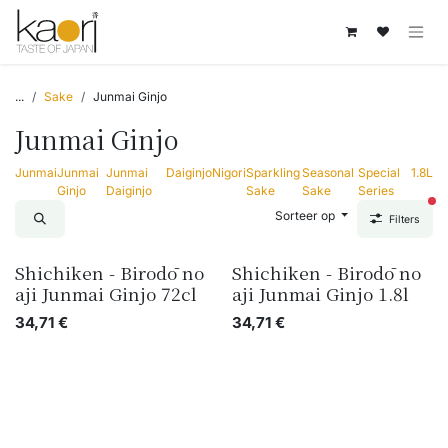
Overslaan naar inhoud
...
Sake
Junmai Ginjo
Junmai Ginjo
Junmai
Junmai
Junmai
Daiginjo
Nigori
Sparkling
Seasonal
Special
1.8L
Ginjo
Daiginjo
Sake
Sake
Series
act
Sorteer op
Filters
Shichiken - Birodō no
Shichiken - Birodō no
aji Junmai Ginjo 72cl
aji Junmai Ginjo 1.8l
34,71
€
34,71
€