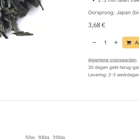
2-3 min laten tre
Oorsprong: Japan (bi
3,68
€
A
Algemene voorwaarden
30 dagen geld-terug-gar
Levering: 2-3 werkdage
50g
,
100g
,
200g