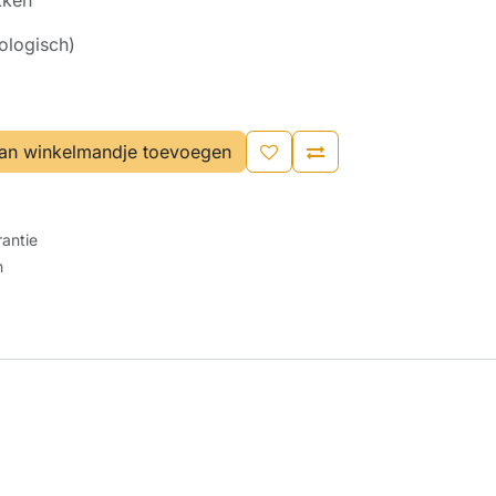
kken
ologisch)
an winkelmandje toevoegen
antie
n