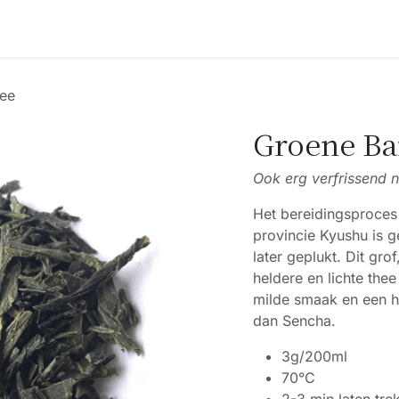
Accessoires
Blogs
Workshops
Over ons
ee
Groene Ba
Ook erg verfrissend n
Het bereidingsproces
provincie Kyushu is g
later geplukt. Dit gro
heldere en lichte the
milde smaak en een h
dan Sencha.
3g/200ml
70°C