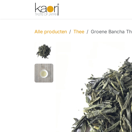
Overslaan naar inhoud
Shop
Thee
Sake
Spices
Alle producten
Thee
Groene Bancha Th