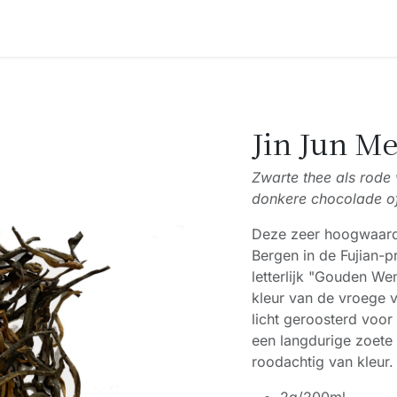
Accessoires
Blogs
Workshops
Over ons
Jin Jun Me
Zwarte thee als rode 
donkere chocolade of
Deze zeer hoogwaardi
Bergen in de Fujian-p
letterlijk "Gouden W
kleur van de vroege v
licht geroosterd voor
een langdurige zoete
roodachtig van kleur.