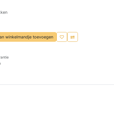
kken
an winkelmandje toevoegen
antie
n