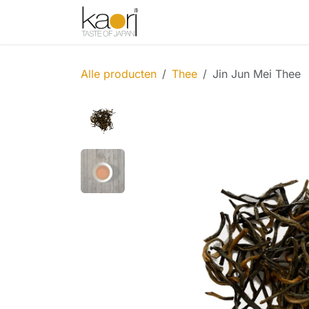
Overslaan naar inhoud
Shop
Thee
Sake
Spices
Alle producten
Thee
Jin Jun Mei Thee