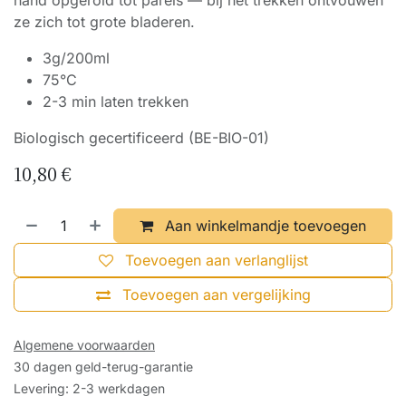
hand opgerold tot parels — bij het trekken ontvouwen
ze zich tot grote bladeren.
3g/200ml
75°C
2-3 min laten trekken
Biologisch gecertificeerd (BE-BIO-01)
10,80
€
Aan winkelmandje toevoegen
Toevoegen aan verlanglijst
Toevoegen aan vergelijking
Algemene voorwaarden
30 dagen geld-terug-garantie
Levering: 2-3 werkdagen