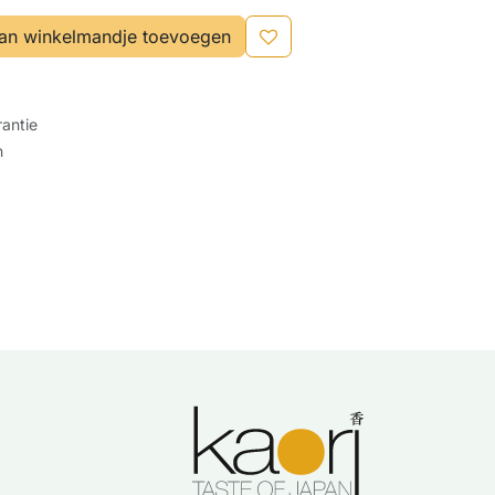
an winkelmandje toevoegen
antie
n