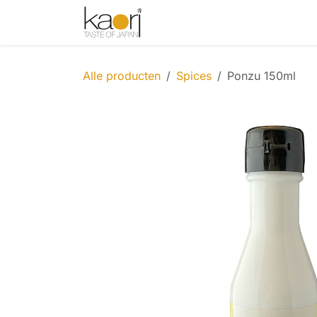
Overslaan naar inhoud
Shop
Thee
Sake
Spices
Alle producten
Spices
Ponzu 150ml