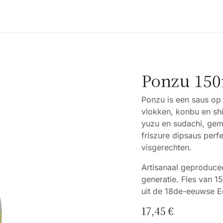
Accessoires
Blogs
Workshops
Over ons
Ponzu 15
Ponzu is een saus op 
vlokken, konbu en shi
yuzu en sudachi, gem
friszure dipsaus perf
visgerechten.
Artisanaal geproducee
generatie. Fles van 1
uit de 18de-eeuwse E
17,45
€