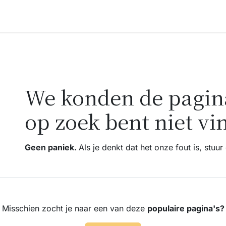
Accessoires
Blogs
Workshops
Over ons
Fout 404
We konden de pagina
op zoek bent niet vi
Geen paniek.
Als je denkt dat het onze fout is, stuu
Misschien zocht je naar een van deze
populaire pagina's?