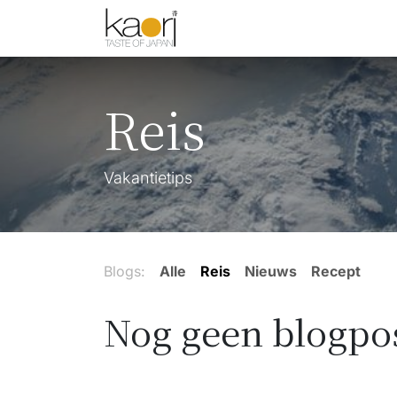
Overslaan naar inhoud
Shop
Thee
Sake
Spices
Reis
Vakantietips
Blogs:
Alle
Reis
Nieuws
Recept
Nog geen blogpos