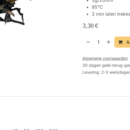
3g/200ml
95°C
3 min laten trekk
3,30
€
A
Algemene voorwaarden
30 dagen geld-terug-gar
Levering: 2-3 werkdage