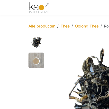
Overslaan naar inhoud
Shop
Thee
Sake
Spices
Alle producten
Thee
Oolong Thee
Ro