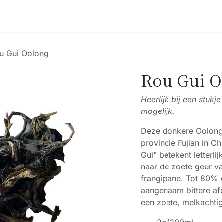
Accessoires
Blogs
Workshops
Over ons
u Gui Oolong
Rou Gui O
Heerlijk bij een stuk
mogelijk.
Deze donkere Oolong 
provincie Fujian in C
Gui" betekent letterli
naar de zoete geur v
frangipane. Tot 80% 
aangenaam bittere af
een zoete, melkachti