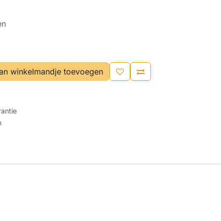
en
an winkelmandje toevoegen
antie
n