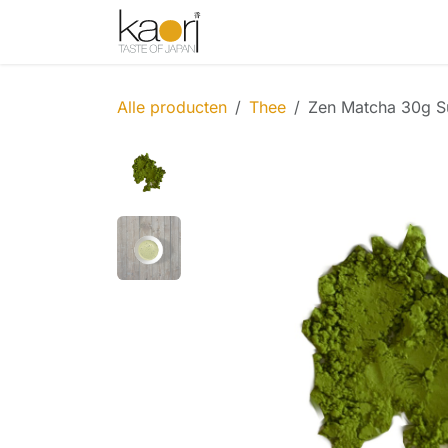
Overslaan naar inhoud
Shop
Thee
Sake
Spices
Alle producten
Thee
Zen Matcha 30g S