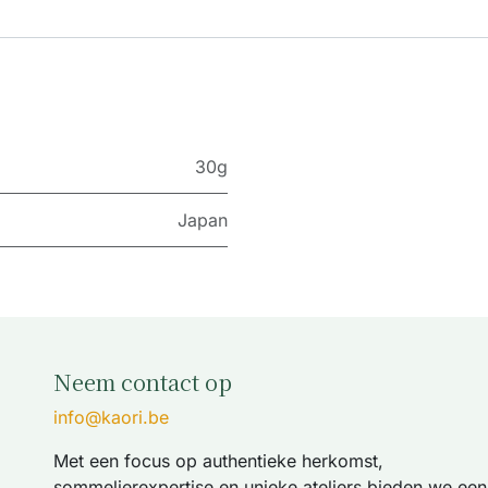
30g
Japan
Neem contact op
info@kaori.be
Met een focus op authentieke herkomst,
sommelierexpertise en unieke ateliers bieden we een