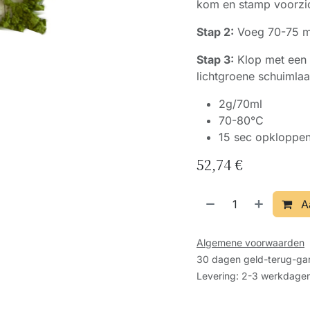
kom en stamp voorzich
Stap 2:
Voeg 70-75 ml
Stap 3:
Klop met een 
lichtgroene schuimlaa
2g/70ml
70-80°C
15 sec opkloppe
52,74
€
A
Algemene voorwaarden
30 dagen geld-terug-gar
Levering: 2-3 werkdage