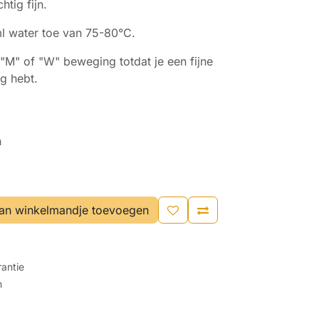
tig fijn.
 water toe van 75-80°C.
"M" of "W" beweging totdat je een fijne
g hebt.
n
an winkelmandje toevoegen
antie
n