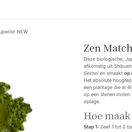
Accessoires
Blogs
Workshops
Over ons
uperior NEW
Zen Match
Deze biologische, Ja
afkomstig uit Shibush
Seimei
en smaakt
op 
Het absolute hoogtep
een plantage die al 40
op een stenen molen. 
oplage.
Hoe maak 
Stap 1:
Zeef 1 tot 2 b