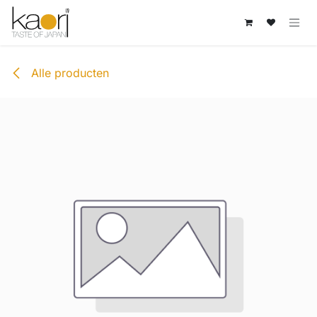
Overslaan naar inhoud
Alle producten