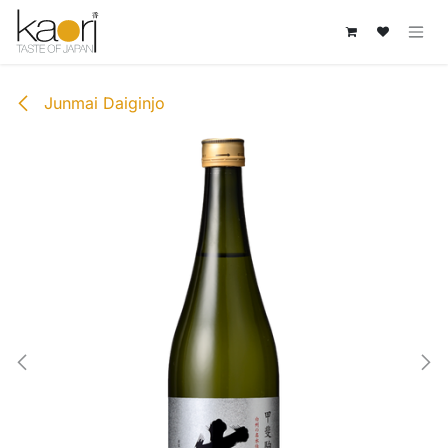
Overslaan naar inhoud
Junmai Daiginjo