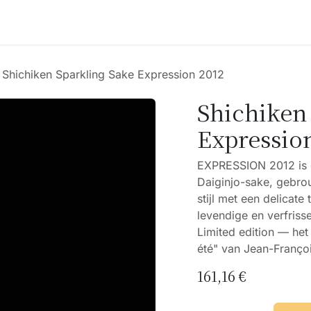
Accessoires
Blogs
Workshops
Over ons
Shichiken Sparkling Sake Expression 2012
Shichiken
Expressio
EXPRESSION 2012 is 
Daiginjo-sake, gebrou
stijl met een delicate
levendige en verfris
Limited edition — het 
été" van Jean-Françoi
161,16
€