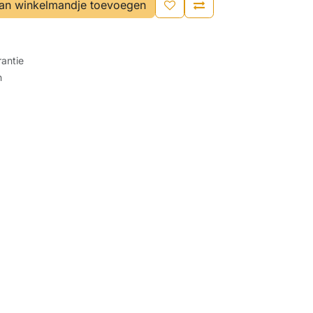
an winkelmandje toevoegen
antie
n