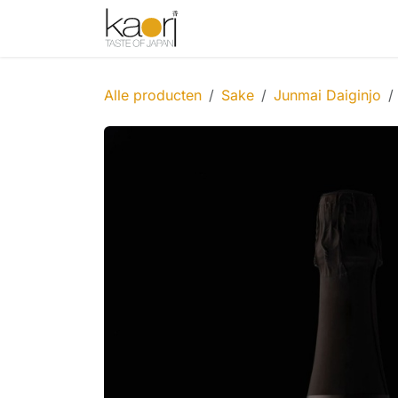
Overslaan naar inhoud
Shop
Thee
Sake
Spices
Alle producten
Sake
Junmai Daiginjo