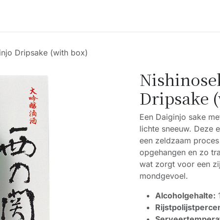
Accessoires
Blogs
Workshops
Over ons
injo Dripsake (with box)
Nishinosek
Dripsake (
Een Daiginjo sake me
lichte sneeuw. Deze 
een zeldzaam proces 
opgehangen en zo tra
wat zorgt voor een zi
mondgevoel.
Alcoholgehalte:
Rijstpolijstperce
Serveertempera