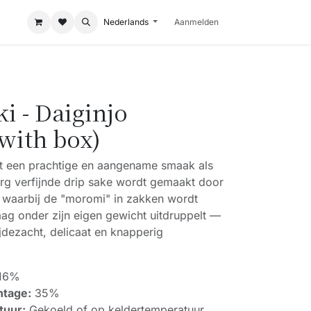
Nederlands
Aanmelden
i - Daiginjo
with box)
t een prachtige en aangename smaak als
erg verfijnde drip sake wordt gemaakt door
waarbij de "moromi" in zakken wordt
ag onder zijn eigen gewicht uitdruppelt —
jdezacht, delicaat en knapperig
16%
ntage:
35%
tuur:
Gekoeld of op keldertemperatuur