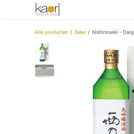
Overslaan naar inhoud
Shop
Thee
Sake
Spices
Alle producten
Sake
Nishinoseki - Daig