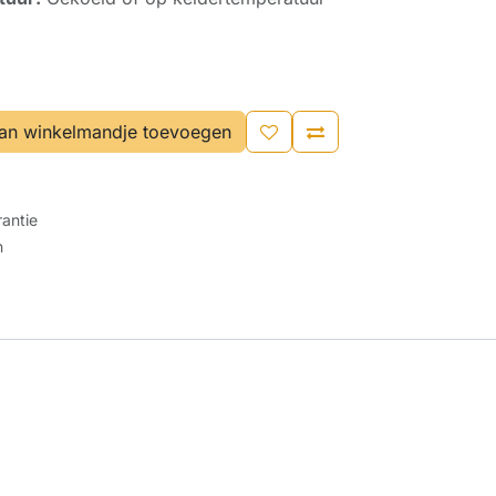
an winkelmandje toevoegen
antie
n