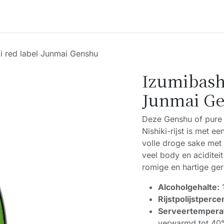
Accessoires
Blogs
Workshops
Over ons
 red label Junmai Genshu
Izumibash
Junmai G
Deze Genshu of pure
Nishiki-rijst is met e
volle droge sake met 
veel body en aciditei
romige en hartige ger
Alcoholgehalte:
Rijstpolijstperce
Serveertempera
verwarmd tot 40