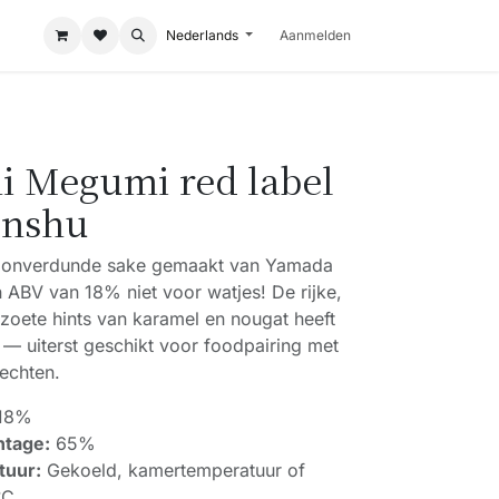
Nederlands
Aanmelden
i Megumi red label
enshu
 onverdunde sake gemaakt van Yamada
en ABV van 18% niet voor watjes! De rijke,
zoete hints van karamel en nougat heeft
t — uiterst geschikt voor foodpairing met
echten.
18%
ntage:
65%
tuur:
Gekoeld, kamertemperatuur of
°C