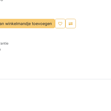
an winkelmandje toevoegen
antie
n