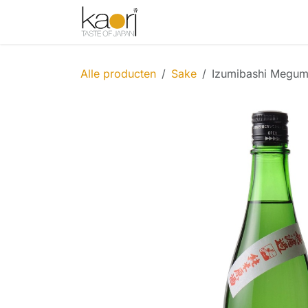
Overslaan naar inhoud
Shop
Thee
Sake
Spices
Alle producten
Sake
Izumibashi Megumi