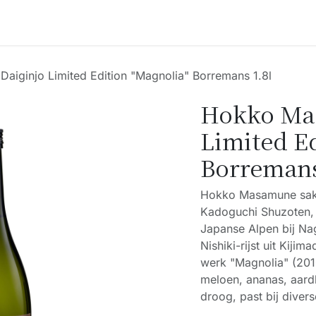
Accessoires
Blogs
Workshops
Over ons
iginjo Limited Edition "Magnolia" Borremans 1.8l
Hokko Ma
Limited E
Borremans
Hokko Masamune sake
Kadoguchi Shuzoten, 
Japanse Alpen bij N
Nishiki-rijst uit Kiji
werk "Magnolia" (2016
meloen, ananas, aard
droog, past bij diver