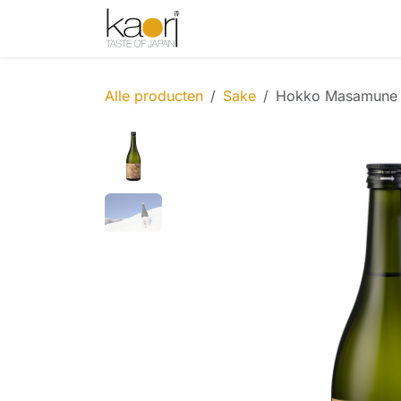
Overslaan naar inhoud
Shop
Thee
Sake
Spices
Alle producten
Sake
Hokko Masamune Da