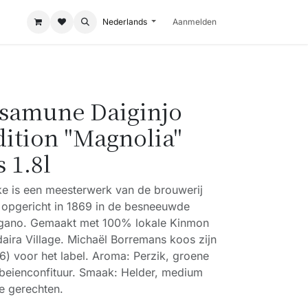
Nederlands
Aanmelden
samune Daiginjo
dition "Magnolia"
 1.8l
 is een meesterwerk van de brouwerij
opgericht in 1869 in de besneeuwde
agano. Gemaakt met 100% lokale Kinmon
madaira Village. Michaël Borremans koos zijn
) voor het label. Aroma: Perzik, groene
beienconfituur. Smaak: Helder, medium
se gerechten.