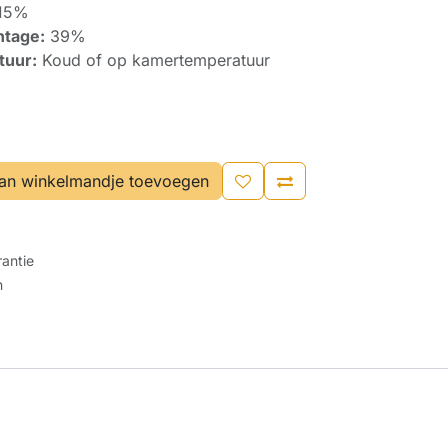
15%
ntage:
39%
tuur:
Koud of op kamertemperatuur
an winkelmandje toevoegen
antie
n