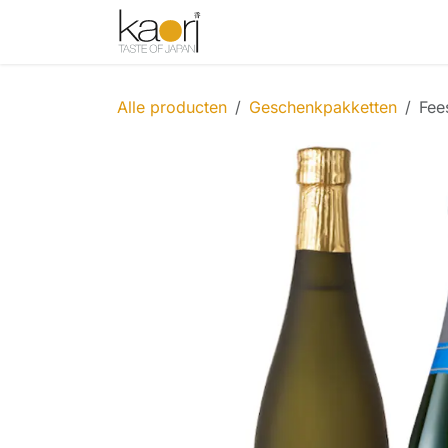
Overslaan naar inhoud
Shop
Thee
Sake
Spices
Alle producten
Geschenkpakketten
Fee