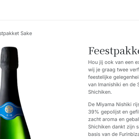
Accessoires
Blogs
Workshops
Over ons
stpakket Sake
Feestpakk
Hou jij ook van een ex
wij je graag twee ver
feestelijke gelegenhe
van Imanishiki en de 
Shichiken.
De Miyama Nishiki rijs
39% gepolijst en gefil
zacht aroma en gebal
Shichiken dankt zijn 
basis van de Furinbiz