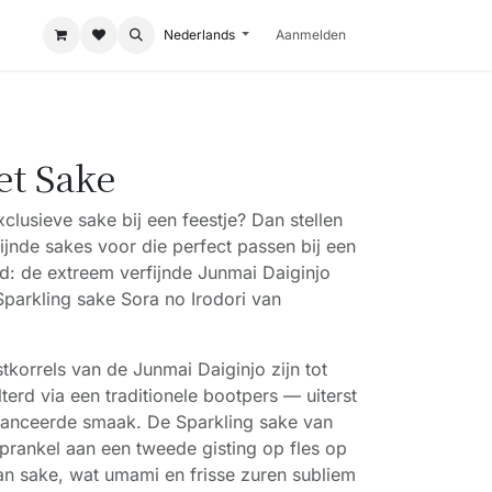
Nederlands
Aanmelden
et Sake
clusieve sake bij een feestje? Dan stellen
fijnde sakes voor die perfect passen bij een
id: de extreem verfijnde Junmai Daiginjo
Sparkling sake Sora no Irodori van
tkorrels van de Junmai Daiginjo zijn tot
terd via een traditionele bootpers — uiterst
anceerde smaak. De Sparkling sake van
sprankel aan een tweede gisting op fles op
an sake, wat umami en frisse zuren subliem