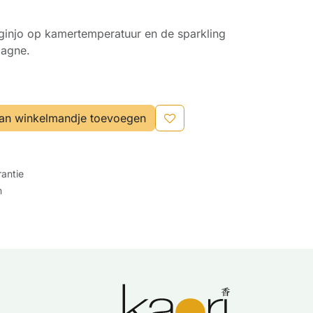
ginjo op kamertemperatuur en de sparkling
agne.
an winkelmandje toevoegen
antie
n