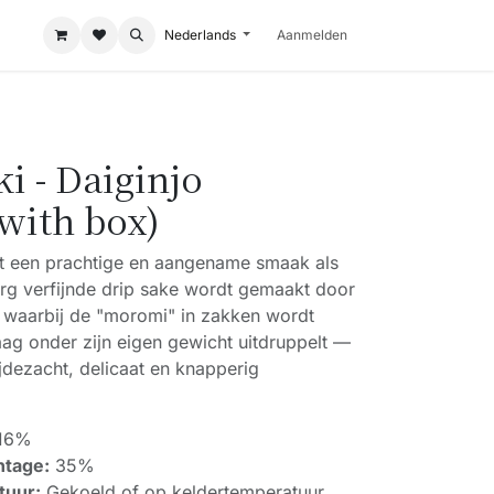
Nederlands
Aanmelden
i - Daiginjo
with box)
t een prachtige en aangename smaak als
erg verfijnde drip sake wordt gemaakt door
waarbij de "moromi" in zakken wordt
ag onder zijn eigen gewicht uitdruppelt —
jdezacht, delicaat en knapperig
16%
ntage:
35%
tuur:
Gekoeld of op keldertemperatuur