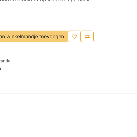
an winkelmandje toevoegen
antie
n