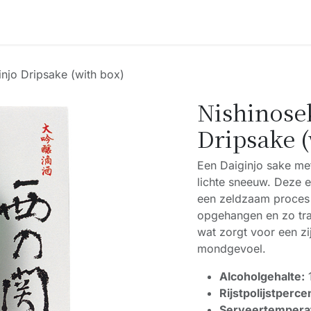
Accessoires
Blogs
Workshops
Over ons
injo Dripsake (with box)
Nishinosek
Dripsake (
Een Daiginjo sake me
lichte sneeuw. Deze 
een zeldzaam proces 
opgehangen en zo tra
wat zorgt voor een zi
mondgevoel.
Alcoholgehalte:
Rijstpolijstperce
Serveertempera