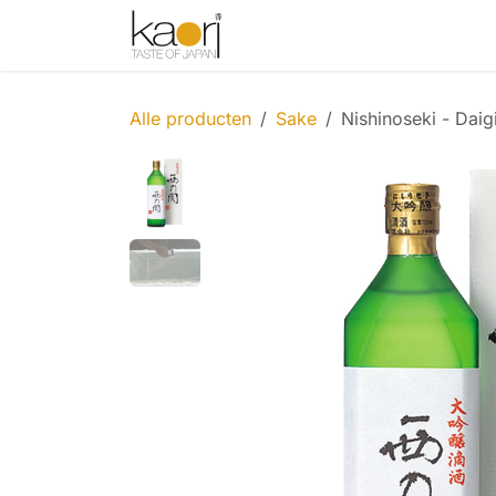
Overslaan naar inhoud
Shop
Thee
Sake
Spices
Alle producten
Sake
Nishinoseki - Daig