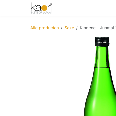
Overslaan naar inhoud
Shop
Thee
Sake
Spices
Alle producten
Sake
Kinoene - Junmai 