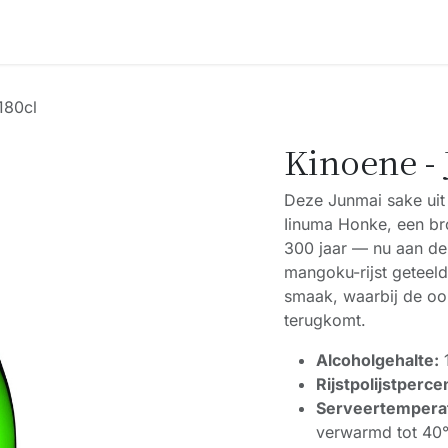
Accessoires
Blogs
Workshops
Over ons
180cl
Kinoene -
Deze Junmai sake uit
Iinuma Honke, een br
300 jaar — nu aan de
mangoku-rijst geteeld
smaak, waarbij de oor
terugkomt.
Alcoholgehalte:
Rijstpolijstperce
Serveertempera
verwarmd tot 40