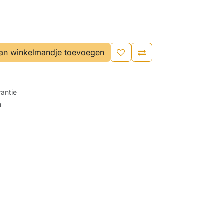
an winkelmandje toevoegen
antie
n