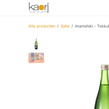
Overslaan naar inhoud
Shop
Thee
Sake
Spices
Alle producten
Sake
Imanishiki - Tokk