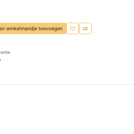
an winkelmandje toevoegen
antie
n