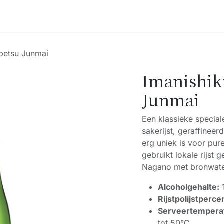
Accessoires
Blogs
Workshops
Over ons
ubetsu Junmai
Imanishik
Junmai
Een klassieke special
sakerijst, geraffinee
erg uniek is voor pur
gebruikt lokale rijst
Nagano met bronwater
Alcoholgehalte:
Rijstpolijstperce
Serveertempera
tot 50°C