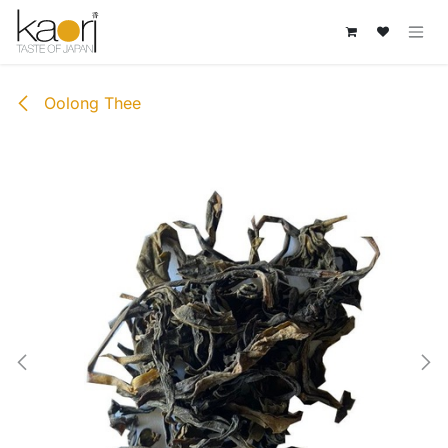
Overslaan naar inhoud
Oolong Thee