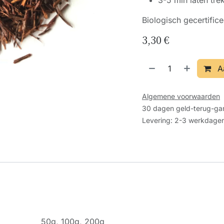
3-5 min laten tre
Biologisch gecertific
3,30
€
A
Algemene voorwaarden
30 dagen geld-terug-gar
Levering: 2-3 werkdage
50g
,
100g
,
200g