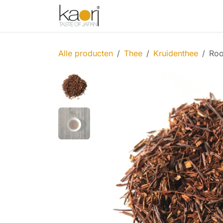
Overslaan naar inhoud
Shop
Thee
Sake
Spices
Alle producten
Thee
Kruidenthee
Roo