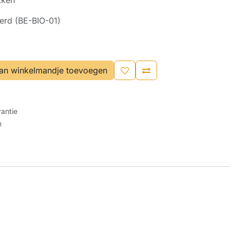
kken
eerd (BE-BIO-01)
an winkelmandje toevoegen
antie
n