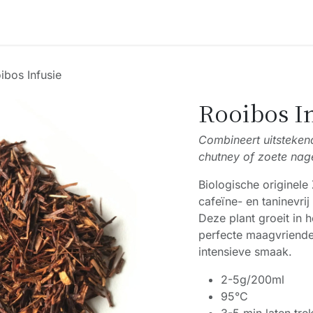
Accessoires
Blogs
Workshops
Over ons
ibos Infusie
Rooibos I
Combineert uitstekend
chutney of zoete nag
Biologische originele 
cafeïne- en taninevrij
Deze plant groeit in 
perfecte maagvriendel
intensieve smaak.
2-5g/200ml
95°C