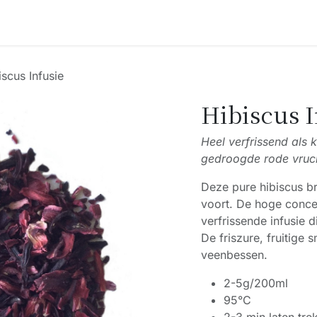
Accessoires
Blogs
Workshops
Over ons
iscus Infusie
Hibiscus I
Heel verfrissend als 
gedroogde rode vruch
Deze pure hibiscus br
voort. De hoge concen
verfrissende infusie
De friszure, fruitige
veenbessen.
2-5g/200ml
95°C