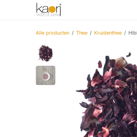
Overslaan naar inhoud
Shop
Thee
Sake
Spices
Alle producten
Thee
Kruidenthee
Hib