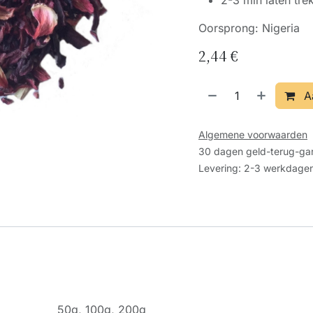
2-3 min laten tre
Oorsprong: Nigeria
2,44
€
A
Algemene voorwaarden
30 dagen geld-terug-gar
Levering: 2-3 werkdage
50g
,
100g
,
200g