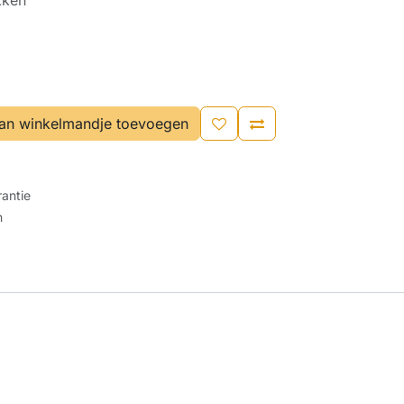
kken
an winkelmandje toevoegen
antie
n