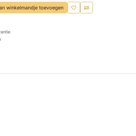
an winkelmandje toevoegen
antie
n