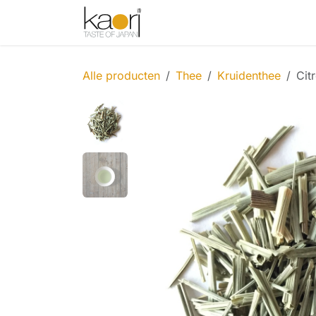
Overslaan naar inhoud
Shop
Thee
Sake
Spices
Alle producten
Thee
Kruidenthee
Cit