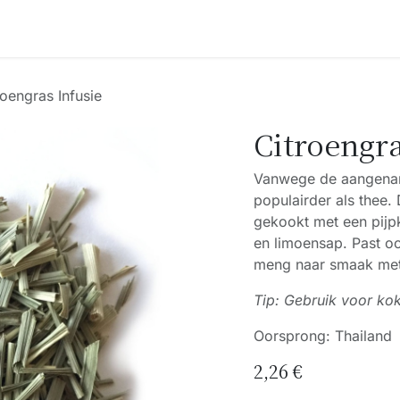
Accessoires
Blogs
Workshops
Over ons
roengras Infusie
Citroengra
Vanwege de aangenam
populairder als thee.
gekookt met een pijp
en limoensap. Past ook
meng naar smaak met
Tip: Gebruik voor kok
Oorsprong: Thailand
2,26
€