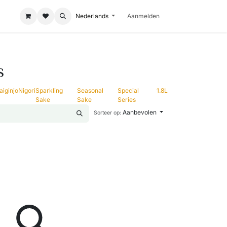
Nederlands
Aanmelden
s
aiginjo
Nigori
Sparkling
Seasonal
Special
1.8L
Sake
Sake
Series
Aanbevolen
Sorteer op: