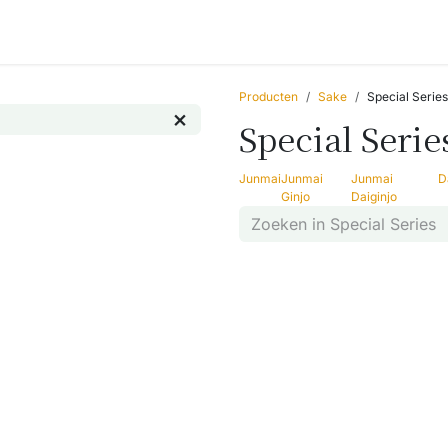
Accessoires
Blogs
Workshops
Over ons
Producten
Sake
Special Series
Special Serie
Junmai
Junmai
Junmai
D
Ginjo
Daiginjo