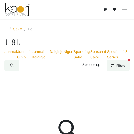
Overslaan naar inhoud
...
Sake
1.8L
1.8L
Junmai
Junmai
Junmai
Daiginjo
Nigori
Sparkling
Seasonal
Special
1.8L
Ginjo
Daiginjo
Sake
Sake
Series
act
Sorteer op
Filters