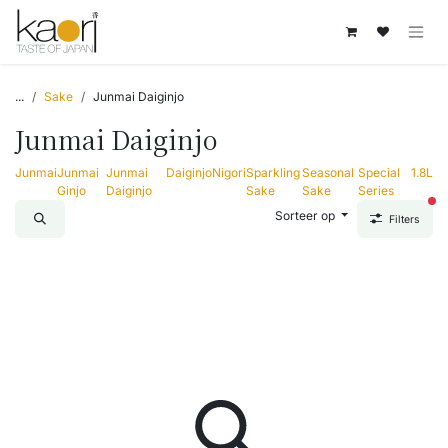
Overslaan naar inhoud
...
Sake
Junmai Daiginjo
Junmai Daiginjo
Junmai
Junmai
Junmai
Daiginjo
Nigori
Sparkling
Seasonal
Special
1.8L
Ginjo
Daiginjo
Sake
Sake
Series
act
Sorteer op
Filters